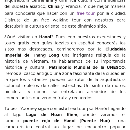
arquitectura centenaria y una rica cultura con influencias
del sudeste asiático,
China
y Francia. Y que mejor manera
para conocerla que hacer con un
free tour
por la ciudad.
Disfruta de un free walking tour con nosotros para
descubrir la cultura oriental de este dinámico sitio.
¿Qué visitar en
Hanoi
? Pues con nuestras excursiones y
tours gratis con guías locales en español conocerás los
sitos más destacados, caminaremos por la
Ciudadela
Imperial de Thang Long
una intrigante reliquia de la
historia de Vietnam, te hablaremos de su importancia
histórica y cultural,
Patrimonio Mundial de la UNESCO
.
Iremos al casco antiguo una zona fascinante de la ciudad en
la que los visitantes pueden disfrutar de la arquitectura
colonial repletos de calles estrechas. Un sinfín de motos,
bicicletas y coches se entrelazan alrededor de los
comerciantes que venden fruta y recuerdos.
Tu best Yoorney sigue con este free tour por Hanói llegando
al lago
Lago de Hoan Kiem
, donde veremos el
famoso
puente rojo de Hanoi (Puente Huc)
una
característica central un lugar de encuentro popular