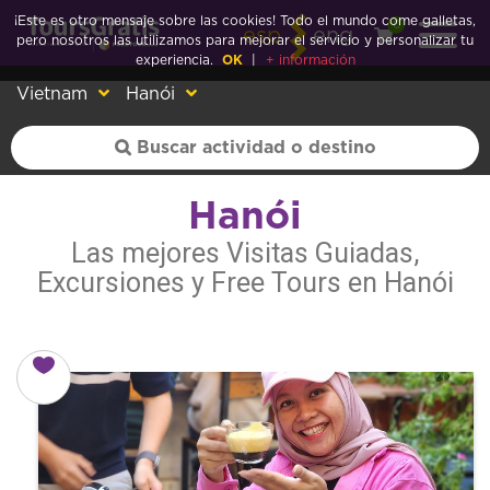
¡Este es otro mensaje sobre las cookies! Todo el mundo come galletas,
0
esp
eng
pero nosotros las utilizamos para mejorar el servicio y personalizar tu
experiencia.
OK
|
+ información
Vietnam
Hanói
Hanói
Las mejores Visitas Guiadas,
Excursiones y Free Tours en Hanói