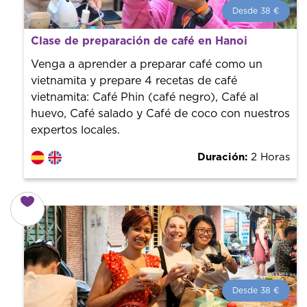
Desde 38 €
Desde 38 €
por persona.
Clase de preparación de café en Hanoi
¡Reserva con nosotros! Colaboramos con los mejores
guías de la ciudad para tener el mejor precio y servicio.
Venga a aprender a preparar café como un
vietnamita y prepare 4 recetas de café
vietnamita: Café Phin (café negro), Café al
huevo, Café salado y Café de coco con nuestros
expertos locales.
Duración:
2 Horas
Desde 38 €