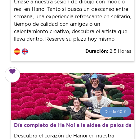
Únase a nuestra sesión de dibujo con modelo
real en Hanoi Tanto si busca un descanso entre
semana, una experiencia refrescante en solitario,
tiempo de calidad con amigos o un
calentamiento creativo, descubra el artista que
lleva dentro. Reserve su plaza hoy mismo
Duración:
2.5 Horas
Desde 60 €
Desde 60 €
por persona.
Día completo de Ha Noi a la aldea de palos de 
¡Reserva con nosotros! Colaboramos con los mejores
guías de la ciudad para tener el mejor precio y servicio.
Descubra el corazón de Hanói en nuestra