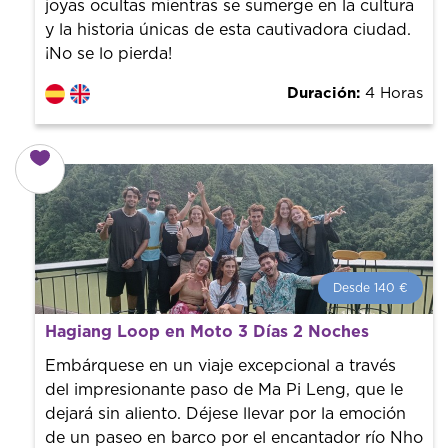
joyas ocultas mientras se sumerge en la cultura
y la historia únicas de esta cautivadora ciudad.
¡No se lo pierda!
Duración:
4 Horas
Desde 140 €
Desde 140 €
por persona.
Hagiang Loop en Moto 3 Días 2 Noches
¡Reserva con nosotros! Colaboramos con los mejores
guías de la ciudad para tener el mejor precio y servicio.
Embárquese en un viaje excepcional a través
del impresionante paso de Ma Pi Leng, que le
dejará sin aliento. Déjese llevar por la emoción
de un paseo en barco por el encantador río Nho