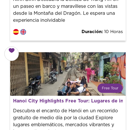
un paseo en barco y maravíllese con las vistas
desde la Montaña del Dragón. Le espera una
experiencia inolvidable
Duración:
10 Horas
Free Tour
¿Qué es un FREE TOUR?
Hanoi City Highlights Free Tour: Lugares de inter
Tendencia mundial en rutas turísticas. Reserva sin coste
con un guía profesional. ¡El precio es libre! Por lo que al
Descubra el encanto de Hanói en un recorrido
finalizar la experiencia tú le pones el precio.
gratuito de medio día por la ciudad Explore
lugares emblemáticos, mercados vibrantes y