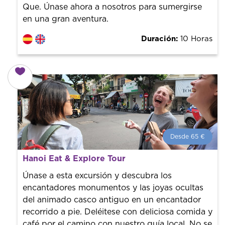
Que. Únase ahora a nosotros para sumergirse
en una gran aventura.
Duración:
10 Horas
Desde 65 €
Desde 65 €
por persona.
Hanoi Eat & Explore Tour
¡Reserva con nosotros! Colaboramos con los mejores
guías de la ciudad para tener el mejor precio y servicio.
Únase a esta excursión y descubra los
encantadores monumentos y las joyas ocultas
del animado casco antiguo en un encantador
recorrido a pie. Deléitese con deliciosa comida y
café por el camino con nuestro guía local. No se