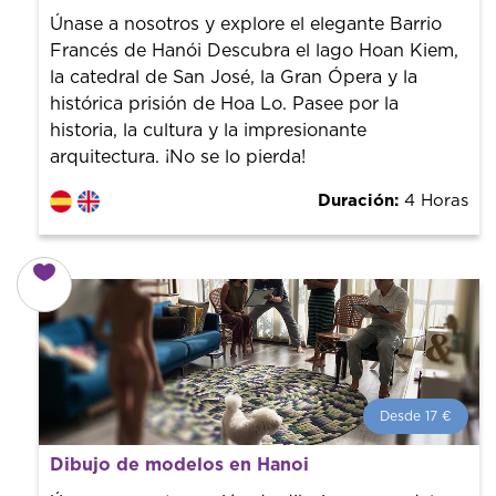
con un guía profesional. ¡El precio es libre! Por lo que al
Únase a nosotros y explore el elegante Barrio
finalizar la experiencia tú le pones el precio.
Francés de Hanói Descubra el lago Hoan Kiem,
la catedral de San José, la Gran Ópera y la
histórica prisión de Hoa Lo. Pasee por la
historia, la cultura y la impresionante
arquitectura. ¡No se lo pierda!
Duración:
4 Horas
Desde 17 €
Desde 17 €
por persona.
Dibujo de modelos en Hanoi
¡Reserva con nosotros! Colaboramos con los mejores
guías de la ciudad para tener el mejor precio y servicio.