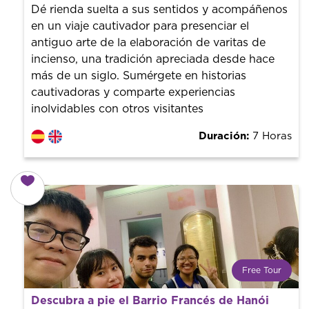
guías de la ciudad para tener el mejor precio y servicio.
Dé rienda suelta a sus sentidos y acompáñenos
en un viaje cautivador para presenciar el
antiguo arte de la elaboración de varitas de
incienso, una tradición apreciada desde hace
más de un siglo. Sumérgete en historias
cautivadoras y comparte experiencias
inolvidables con otros visitantes
Duración:
7 Horas
Free Tour
¿Qué es un FREE TOUR?
Descubra a pie el Barrio Francés de Hanói
Tendencia mundial en rutas turísticas. Reserva sin coste