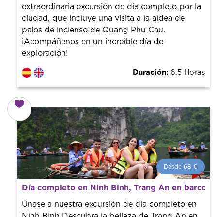
extraordinaria excursión de día completo por la
ciudad, que incluye una visita a la aldea de
palos de incienso de Quang Phu Cau.
¡Acompáñenos en un increíble día de
exploración!
Duración:
6.5 Horas
Desde 68 €
Desde 68 €
por persona.
Día completo en Ninh Binh, Trang An en barco y
¡Reserva con nosotros! Colaboramos con los mejores
guías de la ciudad para tener el mejor precio y servicio.
Únase a nuestra excursión de día completo en
Ninh Binh Descubra la belleza de Trang An en