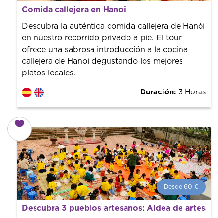
Desde 38 €
por persona.
Comida callejera en Hanoi
¡Reserva con nosotros! Colaboramos con los mejores
guías de la ciudad para tener el mejor precio y servicio.
Descubra la auténtica comida callejera de Hanói
en nuestro recorrido privado a pie. El tour
ofrece una sabrosa introducción a la cocina
callejera de Hanoi degustando los mejores
platos locales.
Duración:
3 Horas
Desde 60 €
Desde 60 €
por persona.
Descubra 3 pueblos artesanos: Aldea de artesan
¡Reserva con nosotros! Colaboramos con los mejores