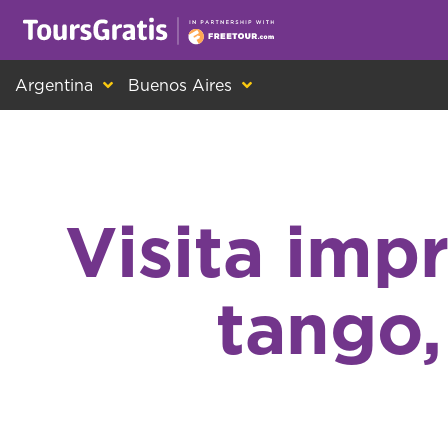
¡Este es otro mensaje sobre las cookies! Todo el m
Argentina
Buenos Aires
Visita imp
tango