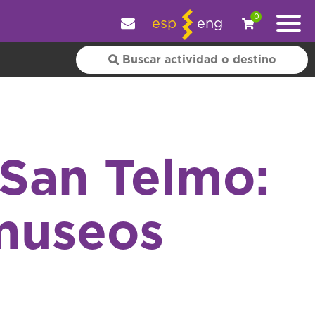
y personalizar tu experiencia.
OK
|
+ información
0
esp
eng
 San Telmo:
museos