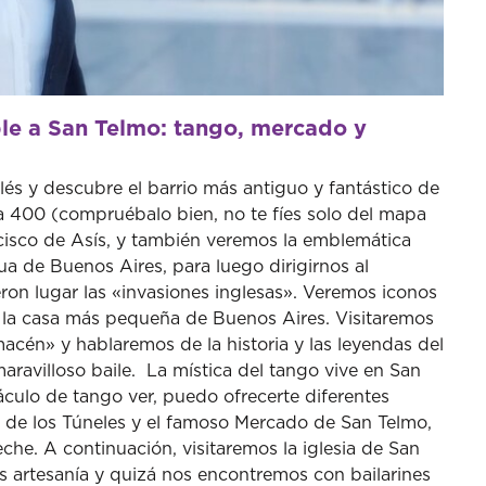
ble a San Telmo: tango, mercado y
és y descubre el barrio más antiguo y fantástico de
 400 (compruébalo bien, no te fíes solo del mapa
ancisco de Asís, y también veremos la emblemática
gua de Buenos Aires, para luego dirigirnos al
n lugar las «invasiones inglesas». Veremos iconos
y la casa más pequeña de Buenos Aires. Visitaremos
acén» y hablaremos de la historia y las leyendas del
aravilloso baile. La mística del tango vive en San
culo de tango ver, puedo ofrecerte diferentes
o de los Túneles y el famoso Mercado de San Telmo,
che. A continuación, visitaremos la iglesia de San
s artesanía y quizá nos encontremos con bailarines