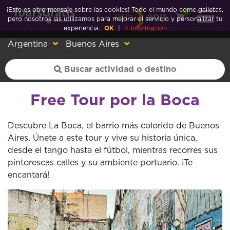
¡Este es otro mensaje sobre las cookies! Todo el mundo come galletas,
0
esp
eng
pero nosotros las utilizamos para mejorar el servicio y personalizar tu
experiencia.
OK
|
+ información
Argentina
Buenos Aires
Free Tour por la Boca
Descubre La Boca, el barrio más colorido de Buenos
Aires. Únete a este tour y vive su historia única,
desde el tango hasta el fútbol, mientras recorres sus
pintorescas calles y su ambiente portuario. ¡Te
encantará!