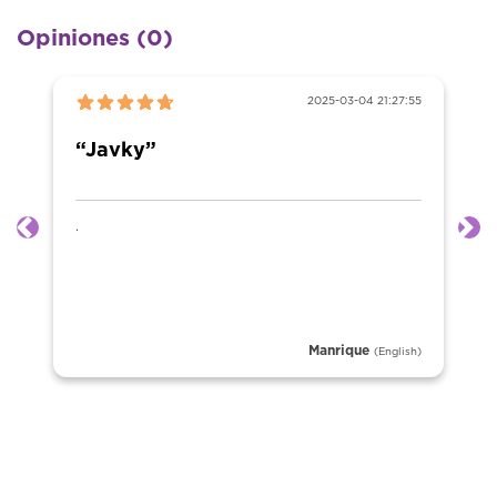
Opiniones (0)
2025-03-04 21:27:55
“Javky”
.
Anterior
Sig
Manrique
(English)