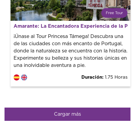
Free Tour
¿Qué es un FREE TOUR?
Amarante: La Encantadora Experiencia de la Pri
Tendencia mundial en rutas turísticas. Reserva sin coste
con un guía profesional. ¡El precio es libre! Por lo que al
¡Únase al Tour Princesa Támega! Descubra una
finalizar la experiencia tú le pones el precio.
de las ciudades con más encanto de Portugal,
donde la naturaleza se encuentra con la historia.
Experimente su belleza y sus historias únicas en
una inolvidable aventura a pie.
Duración:
1.75 Horas
Cargar más