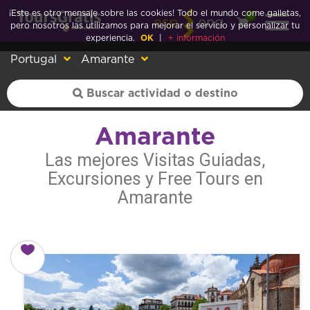
¡Este es otro mensaje sobre las cookies! Todo el mundo come galletas,
0
esp
eng
pero nosotros las utilizamos para mejorar el servicio y personalizar tu
experiencia.
OK
|
+ información
Portugal
Amarante
Amarante
Las mejores Visitas Guiadas,
Excursiones y Free Tours en
Amarante