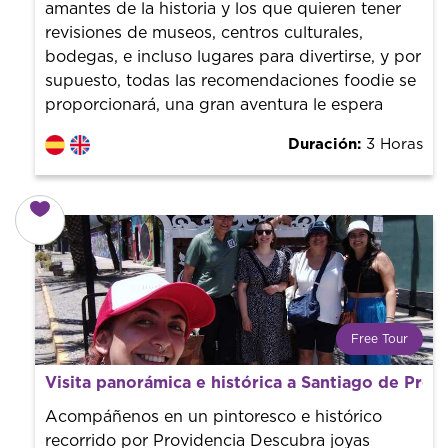
amantes de la historia y los que quieren tener
revisiones de museos, centros culturales,
bodegas, e incluso lugares para divertirse, y por
supuesto, todas las recomendaciones foodie se
proporcionará, una gran aventura le espera
Duración:
3 Horas
Free Tour
¿Qué es un FREE TOUR?
Visita panorámica e histórica a Santiago de Prov
Tendencia mundial en rutas turísticas. Reserva sin coste
con un guía profesional. ¡El precio es libre! Por lo que al
Acompáñenos en un pintoresco e histórico
finalizar la experiencia tú le pones el precio.
recorrido por Providencia Descubra joyas