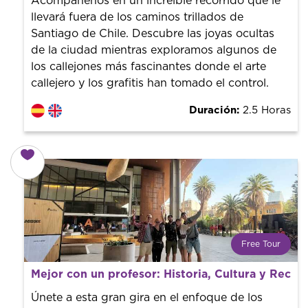
Acompáñenos en un increíble recorrido que le
finalizar la experiencia tú le pones el precio.
llevará fuera de los caminos trillados de
Santiago de Chile. Descubre las joyas ocultas
de la ciudad mientras exploramos algunos de
los callejones más fascinantes donde el arte
callejero y los grafitis han tomado el control.
Duración:
2.5 Horas
Free Tour
¿Qué es un FREE TOUR?
Mejor con un profesor: Historia, Cultura y Reco
Tendencia mundial en rutas turísticas. Reserva sin coste
con un guía profesional. ¡El precio es libre! Por lo que al
Únete a esta gran gira en el enfoque de los
finalizar la experiencia tú le pones el precio.