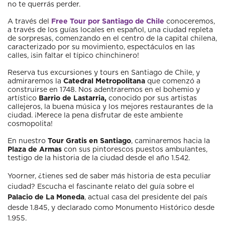
no te querrás perder.
A través del
Free Tour por Santiago de Chile
conoceremos,
a través de los guías locales en español, una ciudad repleta
de sorpresas, comenzando en el centro de la capital chilena,
caracterizado por su movimiento, espectáculos en las
calles, ¡sin faltar el típico chinchinero!
Reserva tus excursiones y tours en Santiago de Chile, y
admiraremos la
Catedral Metropolitana
que comenzó a
construirse en 1748. Nos adentraremos en el
bohemio y
artístico
Barrio de Lastarria,
conocido por sus artistas
callejeros, la buena música y los mejores restaurantes de la
ciudad. ¡Merece la pena disfrutar de este ambiente
cosmopolita!
En nuestro
Tour Gratis en Santiago
, caminaremos hacia la
Plaza de Armas
con sus pintorescos puestos ambulantes,
testigo de la historia de la ciudad desde el año 1.542.
Yoorner, ¿tienes sed de saber más historia de esta peculiar
ciudad? Escucha el fascinante relato del guía sobre el
Palacio de La Moneda
, actual casa del presidente del país
desde 1.845, y declarado como Monumento Histórico desde
1.955.