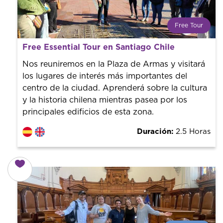
Free Tour
¿Qué es un FREE TOUR?
Free Essential Tour en Santiago Chile
Tendencia mundial en rutas turísticas. Reserva sin coste
con un guía profesional. ¡El precio es libre! Por lo que al
Nos reuniremos en la Plaza de Armas y visitará
finalizar la experiencia tú le pones el precio.
los lugares de interés más importantes del
centro de la ciudad. Aprenderá sobre la cultura
y la historia chilena mientras pasea por los
principales edificios de esta zona.
Duración:
2.5 Horas