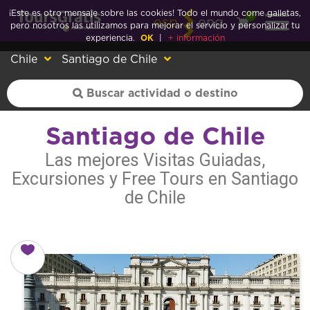
¡Este es otro mensaje sobre las cookies! Todo el mundo come galletas,
0
esp
eng
pero nosotros las utilizamos para mejorar el servicio y personalizar tu
experiencia.
OK
|
+ información
Chile
Santiago de Chile
Santiago de Chile
Las mejores Visitas Guiadas,
Excursiones y Free Tours en Santiago
de Chile