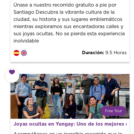
con un guía profesional. ¡El precio es libre! Por lo que al
Únase a nuestro recorrido gratuito a pie por
finalizar la experiencia tú le pones el precio.
Santiago Descubra la vibrante cultura de la
ciudad, su historia y sus lugares emblemáticos
mientras exploramos sus encantadoras calles y
sus joyas ocultas. No se pierda esta experiencia
inolvidable
Duración:
9.5 Horas
Free Tour
¿Qué es un FREE TOUR?
Joyas ocultas en Yungay: Uno de los mejores de
Tendencia mundial en rutas turísticas. Reserva sin coste
con un guía profesional. ¡El precio es libre! Por lo que al