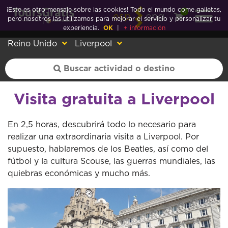
¡Este es otro mensaje sobre las cookies! Todo el mundo come galletas,
0
esp
eng
pero nosotros las utilizamos para mejorar el servicio y personalizar tu
experiencia.
OK
|
+ información
Reino Unido
Liverpool
Visita gratuita a Liverpool
En 2,5 horas, descubrirá todo lo necesario para
realizar una extraordinaria visita a Liverpool. Por
supuesto, hablaremos de los Beatles, así como del
fútbol y la cultura Scouse, las guerras mundiales, las
quiebras económicas y mucho más.