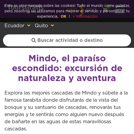
¡Este es otro mensaje sobre las cookies! Todo el mundo come galletas,
0
esp
eng
pero nosotros las utilizamos para mejorar el servicio y personalizar tu
experiencia.
OK
|
+ información
Ecuador
Quito
Mindo, el paraíso
escondido: excursión de
naturaleza y aventura
Explora las mejores cascadas de Mindo y súbete a la
famosa tarabita donde disfrutarás de la vista del
bosque y su santuario de cascadas, renovarás tus
energías y te sentirás como alguien nuevo después
de bañarte en las aguas de estas maravillosas
cascadas.