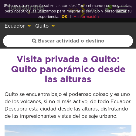
¡Este es otro mensaje sobre las cookies! Todo el mundo come galletas,
0
esp
eng
pero nosotros las utilizamos para mejorar el servicio y personalizar tu
experiencia.
OK
|
+ información
Ecuador
Quito
Visita privada a Quito:
Quito panorámico desde
las alturas
Quito se encuentra bajo el poderoso coloso y es uno
de los volcanes, si no el más activo, de todo Ecuador.
Descubra esta ciudad desde las alturas, disfrutando
de las impresionantes vistas del paisaje urbano.