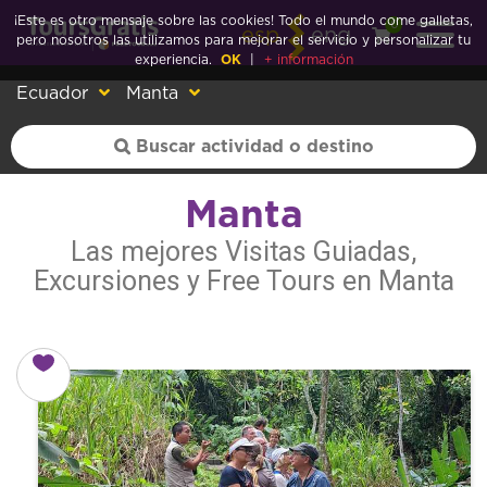
¡Este es otro mensaje sobre las cookies! Todo el mundo come galletas,
0
esp
eng
pero nosotros las utilizamos para mejorar el servicio y personalizar tu
experiencia.
OK
|
+ información
Ecuador
Manta
Manta
Las mejores Visitas Guiadas,
Excursiones y Free Tours en Manta