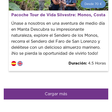
Desde 70 €
Desde 70 €
por persona.
Pacoche Tour de Vida Silvestre: Monos, Costa y V
¡Reserva con nosotros! Colaboramos con los mejores
guías de la ciudad para tener el mejor precio y servicio.
Únase a nosotros en una aventura de medio día
en Manta Descubra su impresionante
naturaleza, explore el Sendero de los Monos,
recorra el Sendero del Faro de San Lorenzo y
deléitese con un delicioso almuerzo marinero.
¡No se pierda la oportunidad de vivirlo todo!
Duración:
4.5 Horas
Cargar más