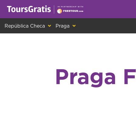
¡Este es otro mensaje sobre las cookies! Todo el m
República Checa
Praga
Praga F