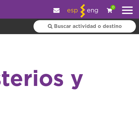
y personalizar tu experiencia.
OK
|
+ información
0
esp
eng
terios y