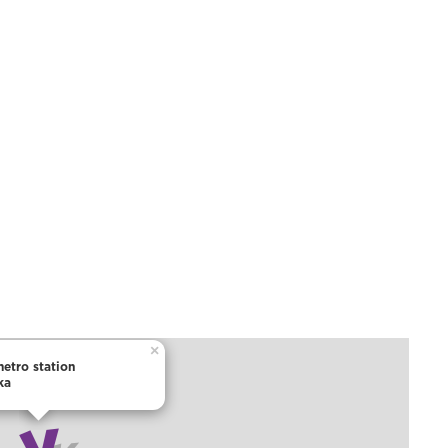
×
metro station
ka