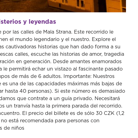
sterios y leyendas
por las calles de Mala Strana. Este recorrido le
unen el mundo legendario y el nuestro. Explore el
las cautivadoras historias que han dado forma a su
rescas calles, escuche las historias de amor, tragedia
neración en generación. Desde amantes enamorados
a le permitirá echar un vistazo al fascinante pasado
upos de más de 6 adultos. Importante: Nuestros
e es una de las capacidades máximas más bajas de
ar hasta 40 personas). Si este número es demasiado
ndamos que contrate a un guía privado. Necesitará
s un tranvía hasta la primera parada del recorrido.
cuentro. El precio del billete es de sólo 30 CZK (1,2
d no está recomendada para personas con
s de niños