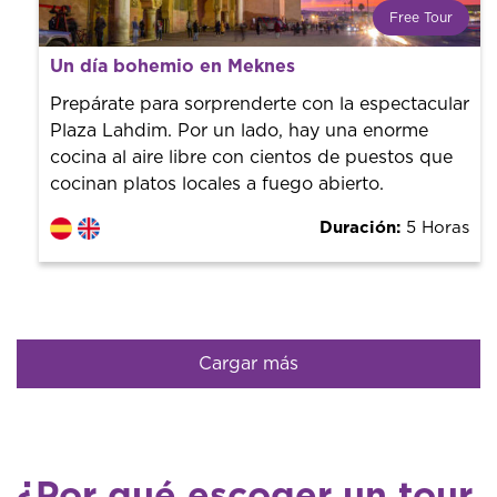
Free Tour
¿Qué es un FREE TOUR?
Un día bohemio en Meknes
Tendencia mundial en rutas turísticas. Reserva sin coste
con un guía profesional. ¡El precio es libre! Por lo que al
Prepárate para sorprenderte con la espectacular
finalizar la experiencia tú le pones el precio.
Plaza Lahdim. Por un lado, hay una enorme
cocina al aire libre con cientos de puestos que
cocinan platos locales a fuego abierto.
Duración:
5 Horas
Cargar más
¿Por qué escoger un tour