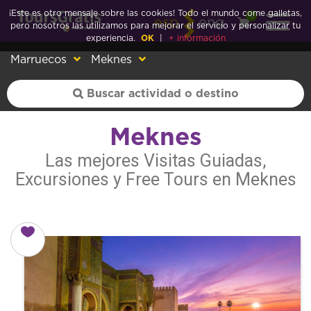
¡Este es otro mensaje sobre las cookies! Todo el mundo come galletas,
0
esp
eng
pero nosotros las utilizamos para mejorar el servicio y personalizar tu
experiencia.
OK
|
+ información
Marruecos
Meknes
Meknes
Las mejores Visitas Guiadas,
Excursiones y Free Tours en Meknes