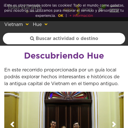
¡Este es otro mensaje sobre las cookies! Todo el mundo come galletas,
0
esp
eng
pero nosotros las utilizamos para mejorar el servicio y personalizar tu
experiencia.
OK
|
+ información
Vietnam
Hue
Descubriendo Hue
En este recorrido proporcionada por un guía local
podrás explorar hechos interesantes e históricos de
la antigua capital de Vietnam en el tiempo antiguo.
Anterior
Sigui