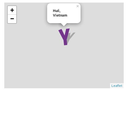
×
+
Huế,
Vietnam
−
Leaflet