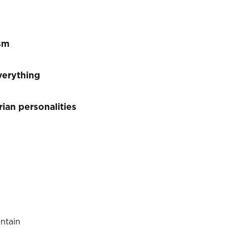
sm
verything
ian personalities
untain