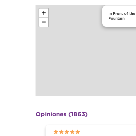
+
In Front of the
Fountain
−
Opiniones (1863)