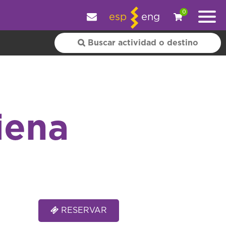
y personalizar tu experiencia.
OK
|
+ información
0
esp
eng
iena
RESERVAR