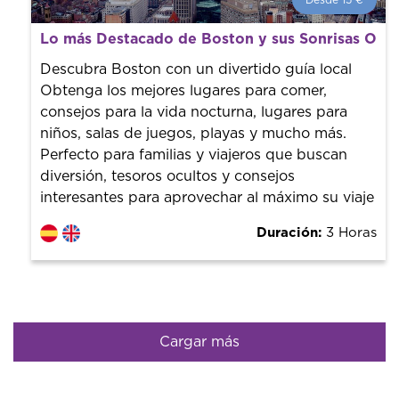
Desde 15 €
Desde 15 €
por persona.
Lo más Destacado de Boston y sus Sonrisas Ocul
¡Reserva con nosotros! Colaboramos con los mejores
guías de la ciudad para tener el mejor precio y servicio.
Descubra Boston con un divertido guía local
Obtenga los mejores lugares para comer,
consejos para la vida nocturna, lugares para
niños, salas de juegos, playas y mucho más.
Perfecto para familias y viajeros que buscan
diversión, tesoros ocultos y consejos
interesantes para aprovechar al máximo su viaje
Duración:
3 Horas
Cargar más