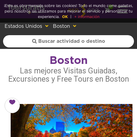
¡Este es otro mensaje sobre las cookies! Todo el mundo come galletas,
0
esp
eng
pero nosotros las utilizamos para mejorar el servicio y personalizar tu
experiencia.
OK
|
+ información
Estados Unidos
Boston
Boston
Las mejores Visitas Guiadas,
Excursiones y Free Tours en Boston