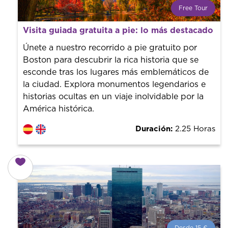
Free Tour
¿Qué es un FREE TOUR?
Visita guiada gratuita a pie: lo más destacado d
Tendencia mundial en rutas turísticas. Reserva sin coste
con un guía profesional. ¡El precio es libre! Por lo que al
Únete a nuestro recorrido a pie gratuito por
finalizar la experiencia tú le pones el precio.
Boston para descubrir la rica historia que se
esconde tras los lugares más emblemáticos de
la ciudad. Explora monumentos legendarios e
historias ocultas en un viaje inolvidable por la
América histórica.
Duración:
2.25 Horas