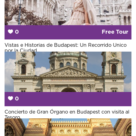
0
Free Tour
Vistas e Historias de Budapest: Un Recorrido Unico
por la Ciudad
0
Desde
59 €
Concierto de Gran Órgano en Budapest con visita al
Tesoro