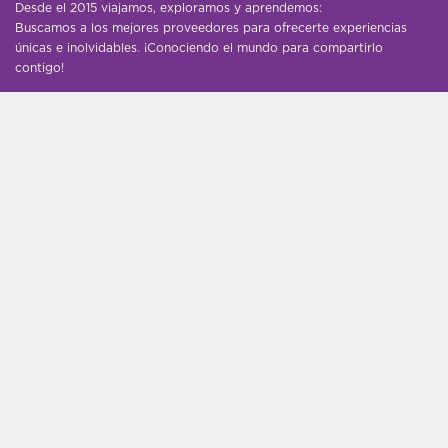
Desde el 2015 viajamos, exploramos y aprendemos:
Buscamos a los mejores proveedores para ofrecerte experiencias
únicas e inolvidables. ¡Conociendo el mundo para compartirlo
contigo!
AYUDA
Contáctanos
DESCUBRE
Blog
Proveedores
Hoteles - Influencer - Agencias
Guías de viaje gratis
UN POCO MÁS
Destinos
Nosotros
Empleo
Grupos