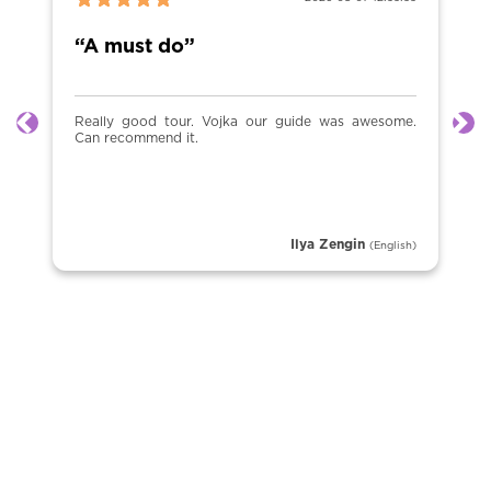
“A must do”
Really good tour. Vojka our guide was awesome.
Anterior
Sig
Can recommend it.
Ilya Zengin
(English)