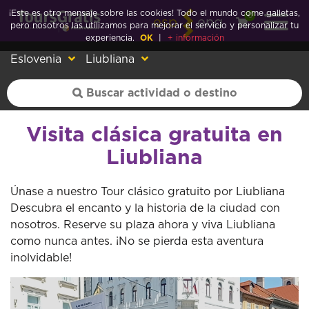
¡Este es otro mensaje sobre las cookies! Todo el mundo come galletas,
0
esp
eng
pero nosotros las utilizamos para mejorar el servicio y personalizar tu
experiencia.
OK
|
+ información
Eslovenia
Liubliana
Visita clásica gratuita en
Liubliana
Únase a nuestro Tour clásico gratuito por Liubliana
Descubra el encanto y la historia de la ciudad con
nosotros. Reserve su plaza ahora y viva Liubliana
como nunca antes. ¡No se pierda esta aventura
inolvidable!