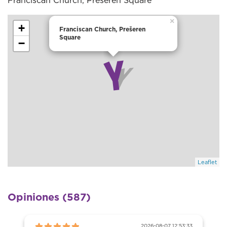
Franciscan Church, Prešeren Square
×
+
Franciscan Church, Prešeren
Square
−
Leaflet
Opiniones (587)
2026-08-07 12:53:33