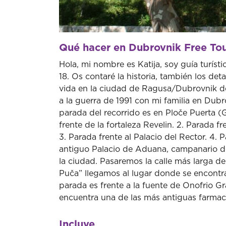
Qué hacer en Dubrovnik Free Tou
Hola, mi nombre es Katija, soy guía turísti
18. Os contaré la historia, también los de
vida en la ciudad de Ragusa/Dubrovnik de
a la guerra de 1991 con mi familia en Dub
parada del recorrido es en Ploče Puerta (
frente de la fortaleza Revelin. 2. Parada f
3. Parada frente al Palacio del Rector. 4.
antiguo Palacio de Aduana, campanario de 
la ciudad. Pasaremos la calle más larga de
Puča” llegamos al lugar donde se encontrab
parada es frente a la fuente de Onofrio G
encuentra una de las más antiguas farmacia
Incluye