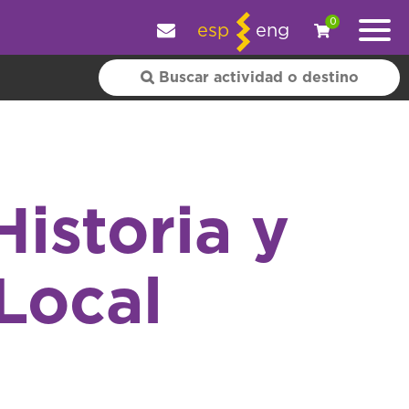
y personalizar tu experiencia.
OK
|
+ información
0
esp
eng
istoria y
Local