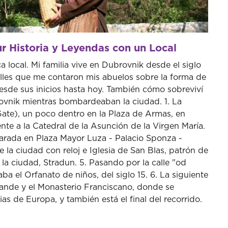
r Historia y Leyendas con un Local
ca local. Mi familia vive en Dubrovnik desde el siglo
talles que me contaron mis abuelos sobre la forma de
sde sus inicios hasta hoy. También cómo sobreviví
rovnik mientras bombardeaban la ciudad. 1. La
Gate), un poco dentro en la Plaza de Armas, en
rente a la Catedral de la Asunción de la Virgen María.
 Parada en Plaza Mayor Luza - Palacio Sponza -
la ciudad con reloj e Iglesia de San Blas, patrón de
 la ciudad, Stradun. 5. Pasando por la calle "od
a el Orfanato de niños, del siglo 15. 6. La siguiente
rande y el Monasterio Franciscano, donde se
s de Europa, y también está el final del recorrido.