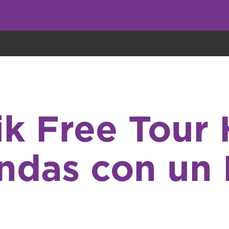
undo come galletas, pero nosotros las utilizamos para mejorar el servicio 
k Free Tour H
ndas con un 