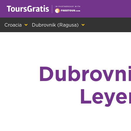
¡Este es otro mensaje sobre las cookies! Todo el m
Croacia
Dubrovnik (Ragusa)
Dubrovni
Leye