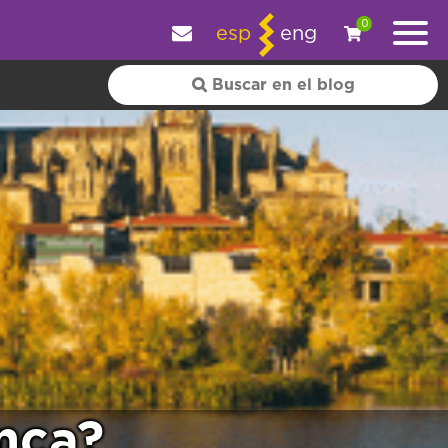
y personalizar tu experiencia.
OK
|
+ información
0
esp
eng
nca?