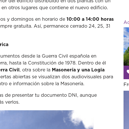
ior del edificio distribuido en dos plantas con un
 en otros lugares que contiene el nuevo edificio.
dos y domingos en horario de
10:00 a 14:00 horas
Ac
empre gratuita. Así, permanece cerrado 24, 25, 31
rica
cumentos desde la Guerra Civil española en
ra, hasta la Constitución de 1978. Dentro de él
rra Civil
, otra sobre la
Masonería y una Logia
ertas abiertas se visualizan dos audiovisuales para
entro e información sobre la Masonería.
Fr
 has de presentar tu documento DNI, aunque
s verlos.