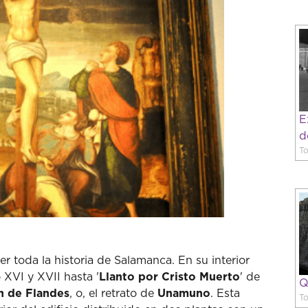
E
d
To
r toda la historia de Salamanca. En su interior
 XVI y XVII hasta '
Llanto por Cristo Muerto
' de
Q
n de Flandes
, o, el retrato de
Unamuno
. Esta
To