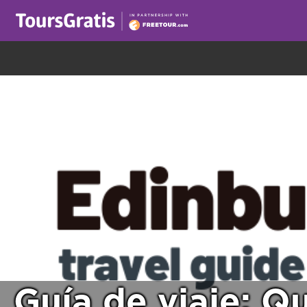
¡Este es otro mensaje sobre las cookies! Todo el m
Guía de viaje: Q