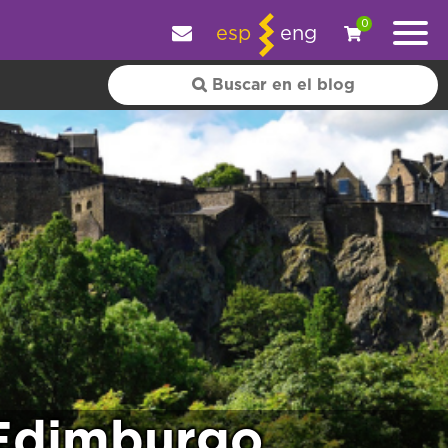
y personalizar tu experiencia.
OK
|
+ información
0
esp
eng
 Edimburgo