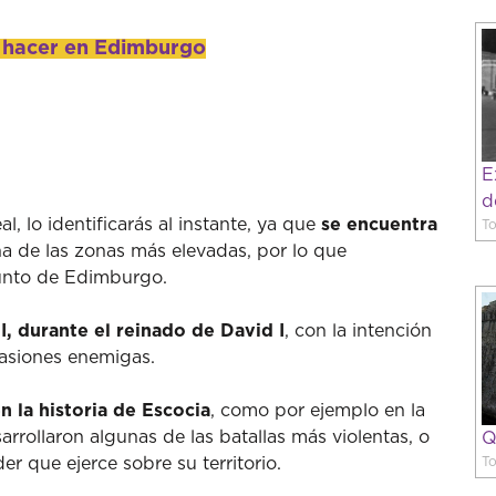
y hacer en Edimburgo
E
d
, lo identificarás al instante, ya que
se encuentra
To
a de las zonas más elevadas, por lo que
punto de Edimburgo.
I, durante el reinado de David I
, con la intención
nvasiones enemigas.
n la historia de Escocia
, como por ejemplo en la
rrollaron algunas de las batallas más violentas, o
Q
er que ejerce sobre su territorio.
To