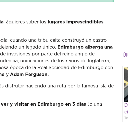
ia
, ¿quieres saber los
lugares imprescindibles
dia, cuando una tribu celta construyó un castro
 dejando un legado único.
Edimburgo alberga una
e invasiones por parte del reino anglo de
Úl
encia, unificaciones de los reinos de Inglaterra,
 famosa época de la Real Sociedad de Edimburgo con
me
y
Adam Ferguson.
 disfrutar haciendo una ruta por la famosa isla de
 ver y visitar en Edimburgo en 3 días
(o una
D
c
To