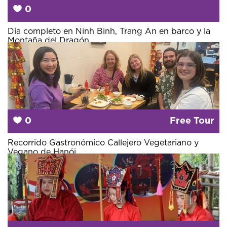
0
Desde
68 €
Día completo en Ninh Binh, Trang An en barco y la
Montaña del Dragón
0
Free Tour
Recorrido Gastronómico Callejero Vegetariano y
Vegano de Hanói