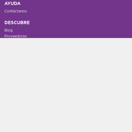
AYUDA
Contáctanos
DESCUBRE
Blog
Proveedores
Hoteles - Influencer - Agencias
Guías de viaje gratis
UN POCO MÁS
Destinos
Nosotros
Empleo
Grupos
© 2026 - toursgratis.com