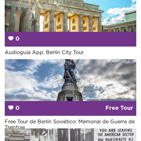
0
Desde
10 €
Audioguía App: Berlín City Tour
0
Free Tour
Free Tour de Berlín Soviético: Memorial de Guerra de
Treptow