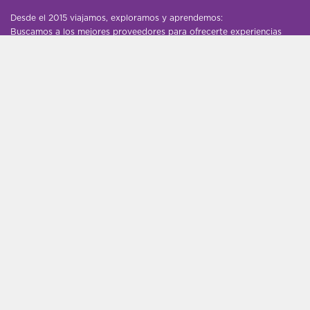
Desde el 2015 viajamos, exploramos y aprendemos:
Buscamos a los mejores proveedores para ofrecerte experiencias
únicas e inolvidables. ¡Conociendo el mundo para compartirlo
contigo!
AYUDA
Contáctanos
DESCUBRE
Blog
Proveedores
Hoteles - Influencer - Agencias
Guías de viaje gratis
UN POCO MÁS
Destinos
Nosotros
Empleo
Grupos