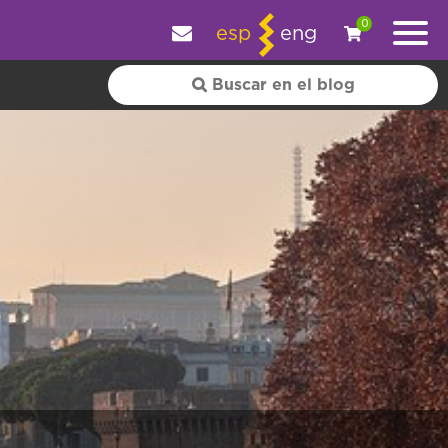
y personalizar tu experiencia.
OK
|
+ información
0
esp
eng