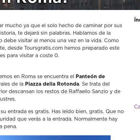
Ín
ar mucho ya que el solo hecho de caminar por sus
storia, te dejará sin palabras. Hablamos de la
o debe visitar al menos una vez en la vida. Como
nte, desde Toursgratis.com hemos preparado este
s para visitar a coste 0.
aremos en Roma se encuentra el
Panteón de
rales de la
Piazza della Rotonda
. Se trata del
or descansan los restos de Raffaello Sanzio y de
lustres.
Ca
u entrada es gratis. Has leído bien, gratis. Que no
guridad que verás a la entrada. Normalmente hay
a pena.