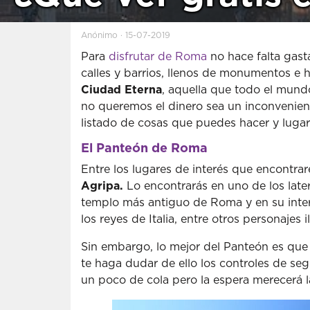
Anónimo · 15-07-2019
Para
disfrutar de Roma
no hace falta gast
calles y barrios, llenos de monumentos e hi
Ciudad Eterna
, aquella que todo el mund
no queremos el dinero sea un inconvenie
listado de cosas que puedes hacer y lugare
El Panteón de Roma
Entre los lugares de interés que encontr
Agripa.
Lo encontrarás en uno de los late
templo más antiguo de Roma y en su interi
los reyes de Italia, entre otros personajes i
Sin embargo, lo mejor del Panteón es que s
te haga dudar de ello los controles de se
un poco de cola pero la espera merecerá l