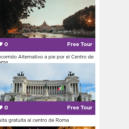
0
Free Tour
corrido Alternativo a pie por el Centro de
oma
0
Free Tour
sita gratuita al centro de Roma