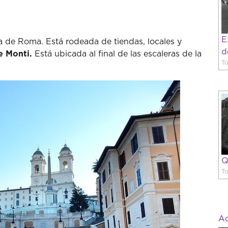
E
 de Roma. Está rodeada de tiendas, locales y
d
e Monti.
Está ubicada al final de las escaleras de la
To
Q
To
Ac