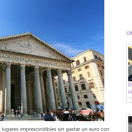
Úl
D
c
To
lugares imprescindibles sin gastar un euro con