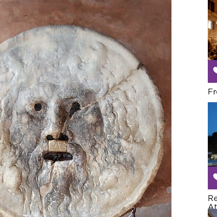
Fr
Re
At