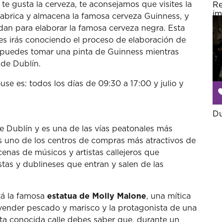
 te gusta la cerveza, te aconsejamos que visites la
Re
im
fabrica y almacena la famosa cerveza Guinness, y
an para elaborar la famosa cerveza negra. Esta
áles irás conociendo el proceso de elaboración de
te puedes tomar una pinta de Guinness mientras
s de Dublín.
use es: todos los días de 09:30 a 17:00 y julio y
Du
de Dublín y es una de las vías peatonales más
s uno de los centros de compras más atractivos de
enas de músicos y artistas callejeros que
tas y dublineses que entran y salen de las
tá la famosa
estatua de Molly Malone
, una mítica
ender pescado y marisco y la protagonista de una
esta conocida calle debes saber que, durante un