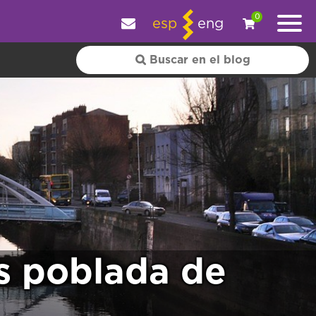
y personalizar tu experiencia.
OK
|
+ información
0
esp
eng
s poblada de