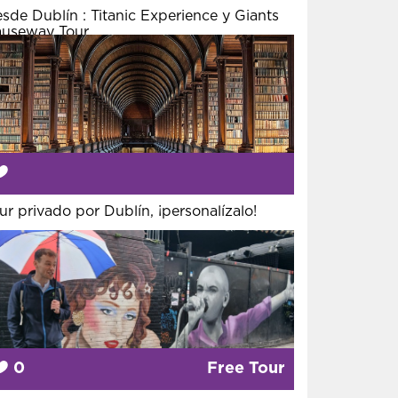
sde Dublín : Titanic Experience y Giants
useway Tour
ur privado por Dublín, ¡personalízalo!
0
Free Tour