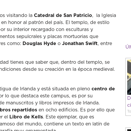
os visitando la
Catedral de San Patricio
, la Iglesia
n honor al patrón del país. El templo, de estilo
r su interior recargado con esculturas y
entos sepulcrales y placas mortuorias que
res como:
Douglas Hyde
o
Jonathan Swift
, entre
Úl
idad tienes que saber que, dentro del templo, se
ondiciones desde su creación en la época medieval.
ntigua de Irlanda y está situada en pleno
centro de
por lo que destaca este campus, es por su
D
e manuscritos y libros impresos de Irlanda.
c
ibros repartidos
en ocho edificios. Es por ello que
To
r el
Libro de Kells
. Este ejemplar, que es
amoso del mundo, contiene un texto en latín de