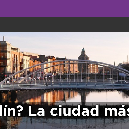
undo come galletas, pero nosotros las utilizamos para mejorar el servicio 
lín? La ciudad má