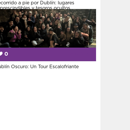
corrido a pie por Dublín: lugares
prescindibles y tesoros ocultos
0
Desde
20 €
blín Oscuro: Un Tour Escalofriante