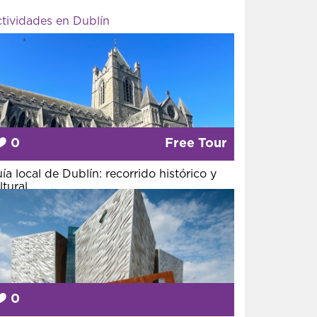
tividades en Dublín
0
Free Tour
ía local de Dublín: recorrido histórico y
ltural
0
Desde
95 €