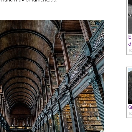
ligrafía muy ornamentada.
E
d
To
Q
To