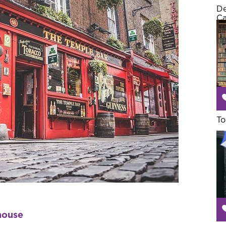
De
Ca
To
house