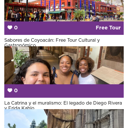
0
Free Tour
Sabores de Coyoacán: Free Tour Cultural y
Gastronómico
0
Desde
50 €
La Catrina y el muralismo: El legado de Diego Rivera
y Frida Kahlo