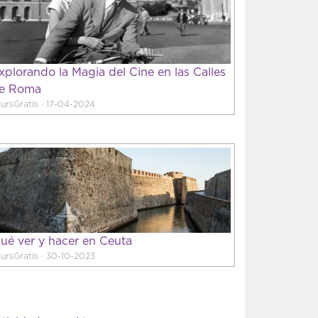
xplorando la Magia del Cine en las Calles
e Roma
ursGratis · 17-04-2024
ué ver y hacer en Ceuta
ursGratis · 30-10-2023