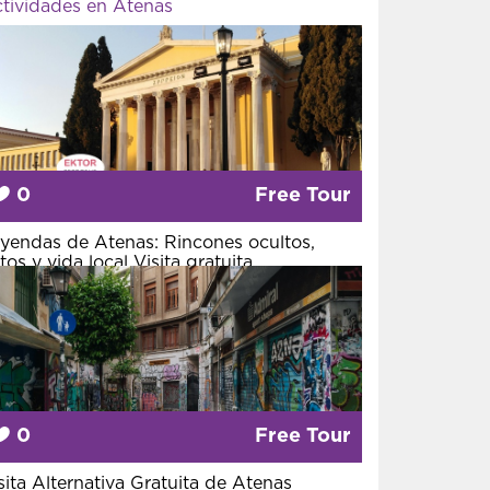
tividades en Atenas
0
Free Tour
yendas de Atenas: Rincones ocultos,
tos y vida local Visita gratuita
0
Free Tour
sita Alternativa Gratuita de Atenas