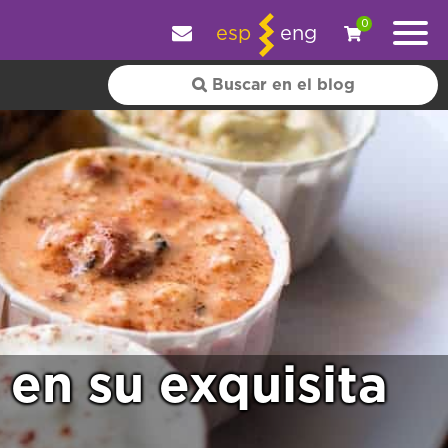
y personalizar tu experiencia.
OK
|
+ información
0
esp
eng
en su exquisita