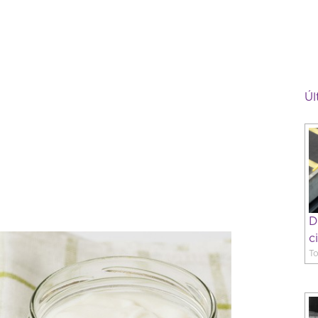
Úl
D
c
To