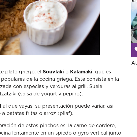
At
At
e plato griego: el
Souvlaki
o
Kalamaki
, que es
opulares de la cocina griega. Este consiste en la
da con especias y verduras al grill. Suele
atziki (salsa de yogurt y pepino).
 al que vayas, su presentación puede variar, así
 patatas fritas o arroz (pilaf).
oración de estos pinchos es: la carne de cordero,
ocina lentamente en un spiedo o gyro vertical junto