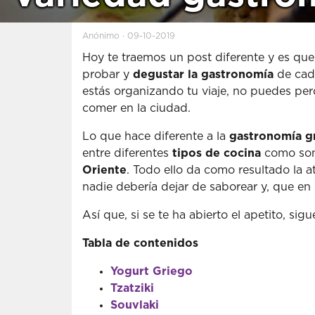
Anónimo · 09-10-2019
Hoy te traemos un post diferente y es que
probar y
degustar la gastronomía
de cada
estás organizando tu viaje, no puedes pe
comer en la ciudad.
Lo que hace diferente a la
gastronomía g
entre diferentes
tipos de cocina
como son
Oriente
. Todo ello da como resultado la 
nadie debería dejar de saborear y, que en 
Así que, si se te ha abierto el apetito, s
Tabla de contenidos
Yogurt Griego
Tzatziki
Souvlaki